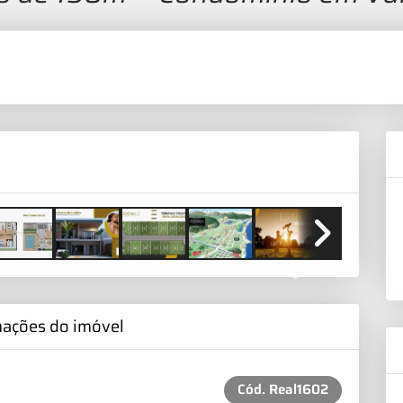
Next
mações do imóvel
Cód.
Real1602