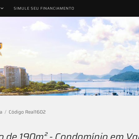
SIMULE SEU FINANCIAMENTO
a
Código Real1602
o de 190m² - Condomínio em V