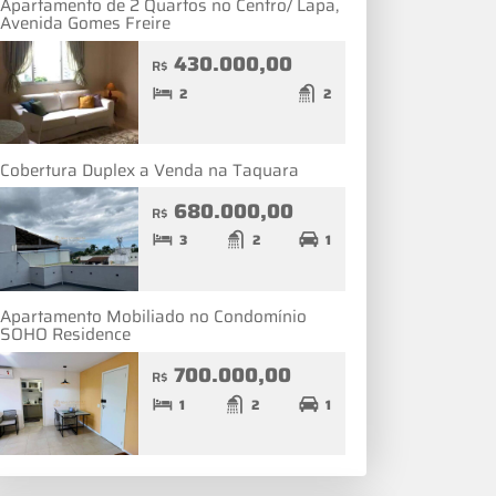
Apartamento de 2 Quartos no Centro/ Lapa,
Avenida Gomes Freire
430.000,00
R$
2
2
Cobertura Duplex a Venda na Taquara
680.000,00
R$
3
2
1
Apartamento Mobiliado no Condomínio
SOHO Residence
700.000,00
R$
1
2
1