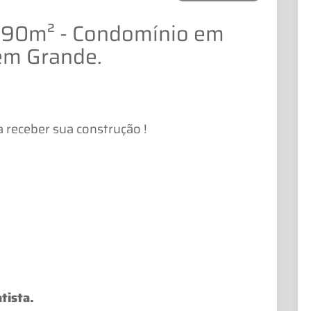
 190m² - Condomínio em
em Grande.
a receber sua construção !
tista.