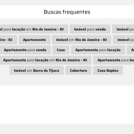
Buscas frequentes
el
para
locação
em
Rio de Janeiro - RJ
Imóvel
para
venda
Imóvel
pa
iro - RJ
Apartamento
Imóvel
em
Rio de Janeiro - RJ
Imóvel
p
Apartamento
para
venda
Casa
Apartamento
para
locação
A
Apartamento
para
locação
em
Rio de Janeiro - RJ
Apartamento
para
lo
Imóvel
em
Barra da Tijuca
Cobertura
Casa Duplex