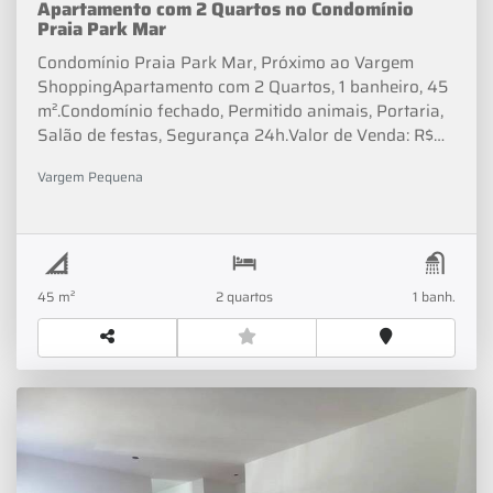
Apartamento com 2 Quartos no Condomínio
Praia Park Mar
Condomínio Praia Park Mar, Próximo ao Vargem
ShoppingApartamento com 2 Quartos, 1 banheiro, 45
m².Condomínio fechado, Permitido animais, Portaria,
Salão de festas, Segurança 24h.Valor de Venda: R$
219.900Condomínio: R$ 322Opcionista - Lucas
Vargem Pequena
Almeida_______"☑ DOCUMENTAÇÃO OK➤ Aceitamos
carro como entrada➤ Aprovamos seu financiamento
em até 48hrs"➥ Próximo de Escolas, Hospitais,
Mercados, Farmácias, Restaurantes, Padarias,
Bancos, Postos de Combustíveis, Transportes e muito
45 m²
2 quartos
1 banh.
mais.Contato (2 1) 3 4 0 0 - 7 0 7 5 | (2 1) 9 6 6 2 5 - 3
1 3 1Siga na Redes Sociais >>> Real Imóveis RJVeja as
melhores ofertas de imóveis residenciais e comercias
em todo Rio de Janeiro. Além de Dicas de Decoração e
Notícias sobre o Mercado Imobiliário.