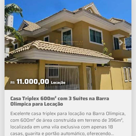
Imóveis RJ Veja as melhores
ofertas de imóveis residenciais e comercias em todo
Rio de Janeiro. Além de Dicas de Decoração e Notícias
sobre o Mercado Imobiliário.
Previous
Next
11.000,00
R$
Locação
Casa Triplex 600m² com 3 Suítes na Barra
Olímpica para Locação
Excelente casa triplex para locação na Barra Olímpica,
com 600m² de área construída em terreno de 396m²,
localizada em uma vila exclusiva com apenas 18
casas, guarita e portão automático, oferecendo