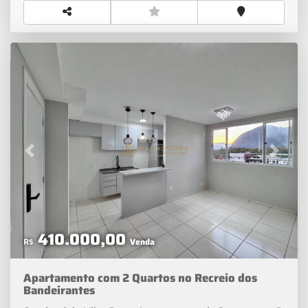
Padarias, Bancos, Postos de Combustíveis,
Transportes e muito mais.Contato (2 1) 3 4 0 0 - 7 0 7
5 | (2 1) 9 6 6 2 5 - 3 1 3 1Siga na Redes Sociais >>>
Real Imóveis RJVeja as melhores ofertas de imóveis
residenciais e comercias em todo Rio de Janeiro. Além
de Dicas de Decoração e Notícias sobre o Mercado
Imobiliário.
Previous
Next
410.000,00
R$
Venda
Apartamento com 2 Quartos no Recreio dos
Bandeirantes