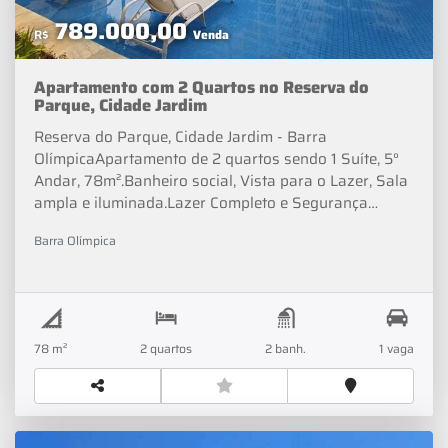
de Dicas de Decoração e Notícias sobre o Mercado
Imobiliário.
789.000,00
R$
Venda
Apartamento com 2 Quartos no Reserva do
Parque, Cidade Jardim
Reserva do Parque, Cidade Jardim - Barra
OlímpicaApartamento de 2 quartos sendo 1 Suíte, 5°
Andar, 78m².Banheiro social, Vista para o Lazer, Sala
ampla e iluminada.Lazer Completo e Segurança
24HValor: R$ 789.000Corretor responsável: Cláudio
Barra Olímpica
Tubarão_______ "☑ DOCUMENTAÇÃO OK ➤
Aceitamos carro como entrada ➤ Possibilidade de
usar o FGTS com parte de pagamento ➤ Aprovamos
seu financiamento em até
48hrs" ➥ Próximo
78 m²
2 quartos
2 banh.
1 vaga
de Escolas, Hospitais, Mercados, Farmácias,
Restaurantes, Padarias, Bancos, Postos de
Combustíveis, Transportes e muito mais.Contato (2 1)
3 4 0 0 - 7 0 7 5 | (2 1) 9 6 6 2 5 - 3 1 3
1 Siga na Redes Sociais >>> Real