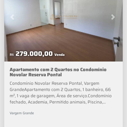
Previous
Next
279.000,00
R$
Venda
Apartamento com 2 Quartos no Condomínio
Novolar Reserva Pontal
Condomínio Novolar Reserva Pontal, Vargem
GrandeApartamento com 2 Quartos, 1 banheiro, 66
m², 1 vaga de garagem, Área de serviço.Condomínio
fechado, Academia, Permitido animais, Piscina,
Portaria, Salão de festas, Segurança 24h.Valor de
Vargem Grande
Venda: R$ 279.000Condomínio: R$ 430IPTU: R$
70Opcionista - Lucas Almeida_______"☑