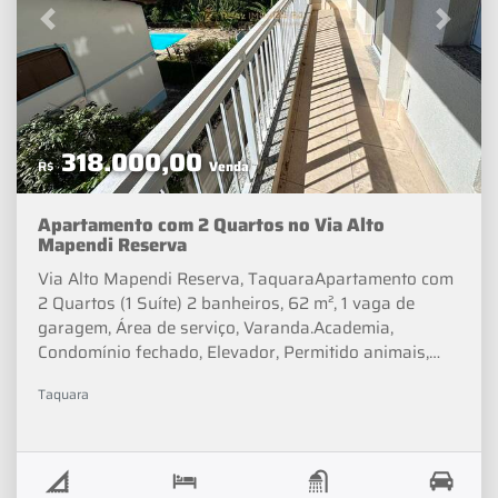
Rio de Janeiro. Além de Dicas de Decoração e Notícias
Previous
Next
sobre o Mercado Imobiliário.
318.000,00
R$
Venda
Apartamento com 2 Quartos no Via Alto
Mapendi Reserva
Via Alto Mapendi Reserva, TaquaraApartamento com
2 Quartos (1 Suíte) 2 banheiros, 62 m², 1 vaga de
garagem, Área de serviço, Varanda.Academia,
Condomínio fechado, Elevador, Permitido animais,
Piscina, Portaria, Salão de festas, Segurança
Taquara
24h.Valor de Venda: R$ 318.000Condomínio: R$
680IPTU: R$ 100Opcionista - Lucas Almeida_______"☑
DOCUMENTAÇÃO OK➤ Aceitamos carro como
entrada➤ Possibilidade de usar o FGTS com parte de