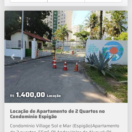
5 | (2 1) 9 6 6 2 5 - 3 1 3 1Siga na Redes Sociais >>>
Real Imóveis RJVeja as melhores ofertas de imóveis
residenciais e comercias em todo Rio de Janeiro. Além
de Dicas de Decoração e Notícias sobre o Mercado
Imobiliário.
Previous
Next
1.400,00
R$
Locação
Locação de Apartamento de 2 Quartos no
Condomínio Espigão
Condomínio Village Sol e Mar (Espigão)Apartamento