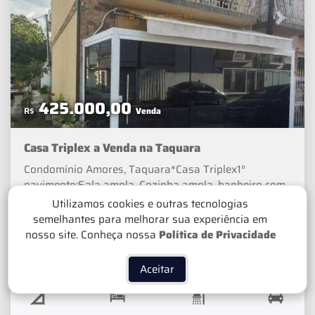
Previous
Next
425.000,00
R$
Venda
Casa Triplex a Venda na Taquara
Condomínio Amores, Taquara*Casa Triplex1°
pavimento:Sala ampla, Cozinha ampla, banheiro com
box , área de serviço.2° pavimento:3 quartos (2 com
Utilizamos cookies e outras tecnologias
sacada) , 1 banheiro social.3° pavimento:Terraço
semelhantes para melhorar sua experiência em
amplo com 80m², 1 banheiro, área coberta e
nosso site. Conheça nossa
Política de Privacidade
Taquara
descoberta.Garagem no corpo da casa para 3 carros
!Valor: R$ 425.000 – SOMENTE A VISTA !!Condomínio:
Aceitar
R$ 360,00 (já com IPTU)Corretor responsável:
Félix____
Próximo de Escolas, Hospitais, Mercados, Farmácias,