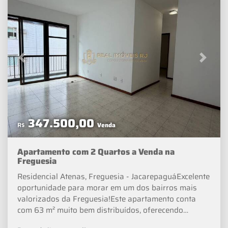
de Dicas de Decoração e Notícias sobre o Mercado
Imobiliário.
Previous
Next
347.500,00
R$
Venda
Apartamento com 2 Quartos a Venda na
Freguesia
Residencial Atenas, Freguesia - JacarepaguáExcelente
oportunidade para morar em um dos bairros mais
valorizados da Freguesia!Este apartamento conta
com 63 m² muito bem distribuídos, oferecendo
ambientes confortáveis e funcionais. São 2 quartos,