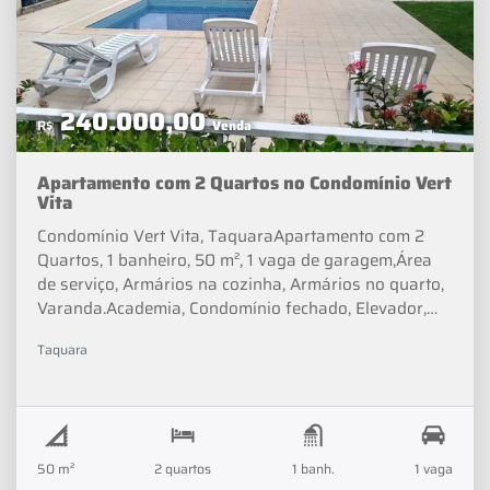
240.000,00
R$
Venda
Apartamento com 2 Quartos no Condomínio Vert
Vita
Condomínio Vert Vita, TaquaraApartamento com 2
Quartos, 1 banheiro, 50 m², 1 vaga de garagem,Área
de serviço, Armários na cozinha, Armários no quarto,
Varanda.Academia, Condomínio fechado, Elevador,
Permitido animais, Piscina, Portaria, Salão de festas,
Taquara
Segurança 24h.Valor de Venda: R$
240.000Condomínio: R$ 700IPTU: R$ 60Opcionista -
Lucas Almeida_______"☑ DOCUMENTAÇÃO OK➤
Aceitamos carro como entrada➤ Aprovamos seu
financiamento em até 48hrs"➥ Próximo de Escolas,
50 m²
2 quartos
1 banh.
1 vaga
Hospitais, Mercados, Farmácias, Restaurantes,