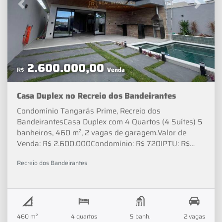
Previous
Next
2.600.000,00
R$
Venda
Casa Duplex no Recreio dos Bandeirantes
Condomínio Tangarás Prime, Recreio dos
BandeirantesCasa Duplex com 4 Quartos (4 Suítes) 5
banheiros, 460 m², 2 vagas de garagem.Valor de
Venda: R$ 2.600.000Condomínio: R$ 720IPTU: R$
520Opcionista - Lucas Almeida_______"☑
Recreio dos Bandeirantes
DOCUMENTAÇÃO OK➤ Aceitamos carro como
entrada➤ Aprovamos seu financiamento em até
48hrs"➥ Próximo de Escolas, Hospitais, Mercados,
Farmácias, Restaurantes, Padarias, Bancos, Postos
de Combustíveis, Transportes e muito mais.Contato (2
460 m²
4 quartos
5 banh.
2 vagas
1) 3 4 0 0 - 7 0 7 5 | (2 1) 9 6 6 2 5 - 3 1 3 1Siga na