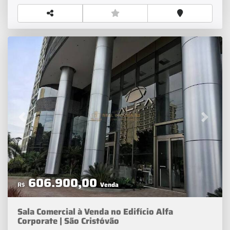
Redes Sociais >>> Real Imóveis RJVeja as melhores
ofertas de imóveis residenciais e comercias em todo
Rio de Janeiro. Além de Dicas de Decoração e Notícias
sobre o Mercado Imobiliário.
Previous
Next
606.900,00
R$
Venda
Sala Comercial à Venda no Edifício Alfa
Corporate | São Cristóvão