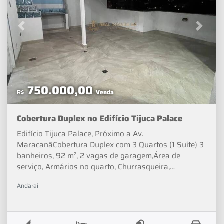
Previous
Next
750.000,00
R$
Venda
Cobertura Duplex no Edifício Tijuca Palace
Edifício Tijuca Palace, Próximo a Av.
MaracanãCobertura Duplex com 3 Quartos (1 Suíte) 3
banheiros, 92 m², 2 vagas de garagem,Área de
serviço, Armários no quarto, Churrasqueira,
Varanda.Condomínio fechado, Elevador, Permitido
Andaraí
animais, Portaria, Salão de festas, Segurança
24h.Valor de Venda: R$ 750.000Condomínio: R$
1.982Opcionista - Lucas Almeida_______"☑
DOCUMENTAÇÃO OK➤ Aceitamos carro como