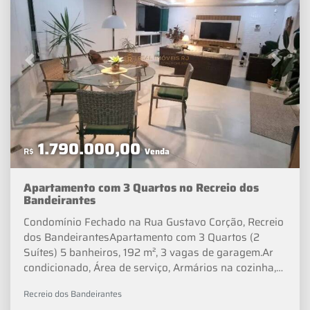
Previous
Next
1.790.000,00
R$
Venda
Apartamento com 3 Quartos no Recreio dos
Bandeirantes
Condomínio Fechado na Rua Gustavo Corção, Recreio
dos BandeirantesApartamento com 3 Quartos (2
Suítes) 5 banheiros, 192 m², 3 vagas de garagem.Ar
condicionado, Área de serviço, Armários na cozinha,
Armários no quarto, Mobiliado, Quarto de serviço,
Recreio dos Bandeirantes
Varanda.Condomínio fechado, Elevador, Permitido