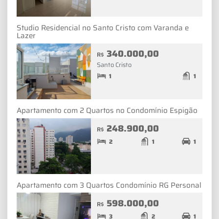
Studio Residencial no Santo Cristo com Varanda e
Lazer
340.000,00
R$
Santo Cristo
1
1
Apartamento com 2 Quartos no Condomínio Espigão
248.900,00
R$
2
1
1
Apartamento com 3 Quartos Condomínio RG Personal
598.000,00
R$
3
2
1