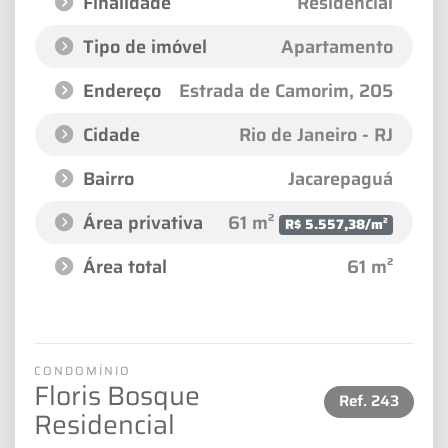
Finalidade
Residencial
Tipo de imóvel
Apartamento
Endereço
Estrada de Camorim
, 205
Cidade
Rio de Janeiro - RJ
Bairro
Jacarepaguá
Área privativa
61 m²
R$ 5.557,38/m²
Área total
61 m²
CONDOMÍNIO
Floris Bosque
Ref.
243
Residencial