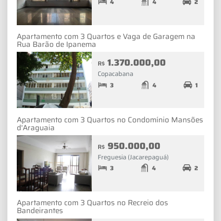
4
4
2
Apartamento com 3 Quartos e Vaga de Garagem na
Rua Barão de Ipanema
1.370.000,00
R$
Copacabana
3
4
1
Apartamento com 3 Quartos no Condomínio Mansões
d'Araguaia
950.000,00
R$
Freguesia (Jacarepaguá)
3
4
2
Apartamento com 3 Quartos no Recreio dos
Bandeirantes