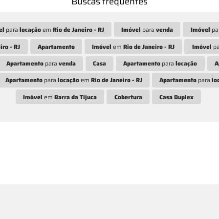
Buscas frequentes
el
para
locação
em
Rio de Janeiro - RJ
Imóvel
para
venda
Imóvel
pa
iro - RJ
Apartamento
Imóvel
em
Rio de Janeiro - RJ
Imóvel
p
Apartamento
para
venda
Casa
Apartamento
para
locação
A
Apartamento
para
locação
em
Rio de Janeiro - RJ
Apartamento
para
lo
Imóvel
em
Barra da Tijuca
Cobertura
Casa Duplex