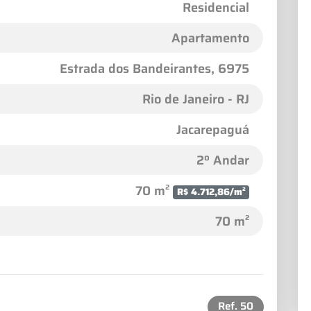
Residencial
Apartamento
Estrada dos Bandeirantes
, 6975
Rio de Janeiro - RJ
Jacarepaguá
2º Andar
70 m²
R$ 4.712,86/m²
70 m²
Ref.
50