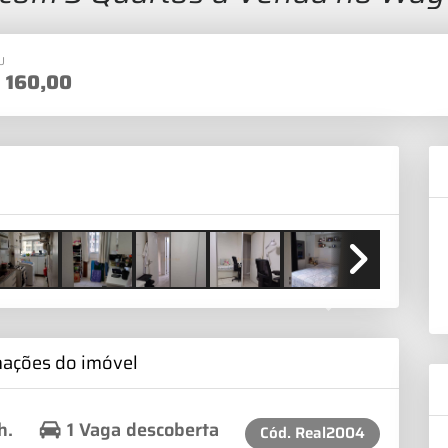
U
$
160,00
Next
mações do imóvel
h.
1 Vaga descoberta
Cód.
Real2004