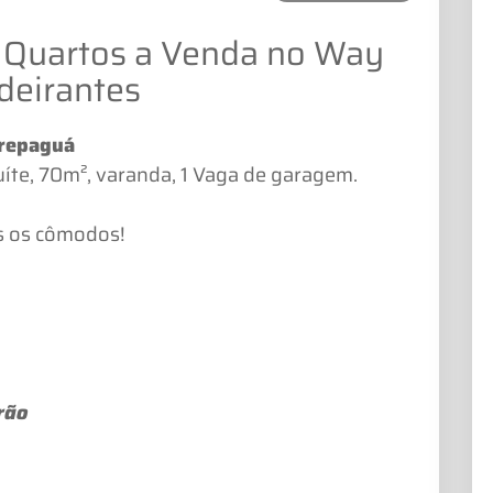
 Quartos a Venda no Way
deirantes
arepaguá
íte, 70m², varanda, 1 Vaga de garagem.
s os cômodos!
rão