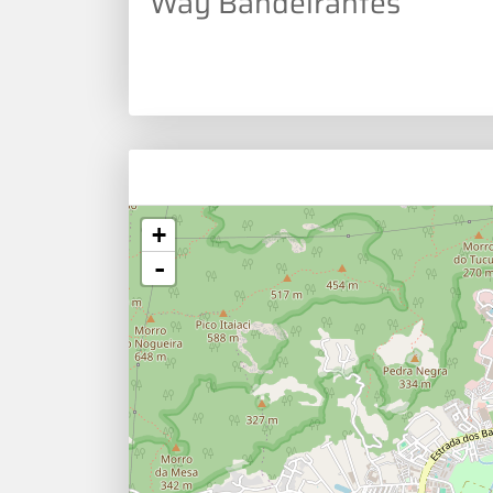
Way Bandeirantes
+
-