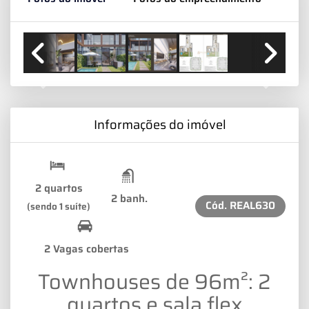
Previous
Next
Informações do imóvel
2 quartos
2 banh.
Cód.
REAL630
(sendo 1 suíte)
2 Vagas cobertas
Townhouses de 96m²: 2
quartos e sala flex